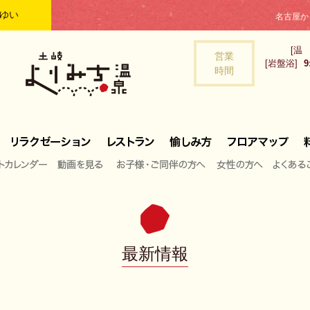
ゆい
名古屋か
[温
営業
[岩盤浴]
9
時間
トカレンダー
動画を見る
お子様・ご同伴の方へ
女性の方へ
よくある
最新情報