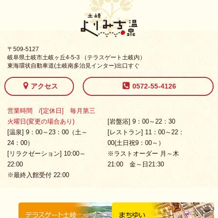
〒509-5127
岐阜県土岐市土岐ヶ丘4-5-3 （テラスゲート土岐内）
東海環状自動車道(土岐南多治見インター)出口すぐ
アクセス
0572-55-4126
営業時間 /[定休日] 毎月第三
火曜日(変更の場合あり)
[岩盤浴] 9：00～22：30
[温泉] 9：00～23：00（土～
[レストラン] 11：00～22：
24：00）
00(土日祝9：00～）
[リラクゼーション] 10:00～
※ラストオーダー 月～木
22:00
21:00 金～日21:30
※最終入館受付 22:00