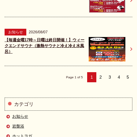
お知らせ
2026/08/07
【毎週金曜17時～日曜は終日開催！】ウィー
クエンドサウナ（激熱サウナと冷え冷え水風
呂）
1
2
3
4
5
Page 1 of 5
カテゴリ
お知らせ
岩盤浴
ホットヨガ