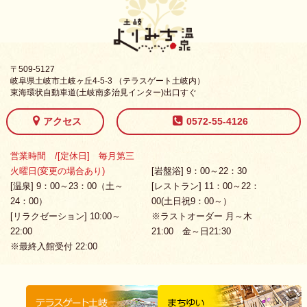
〒509-5127
岐阜県土岐市土岐ヶ丘4-5-3 （テラスゲート土岐内）
東海環状自動車道(土岐南多治見インター)出口すぐ
アクセス
0572-55-4126
営業時間 /[定休日] 毎月第三
火曜日(変更の場合あり)
[岩盤浴] 9：00～22：30
[温泉] 9：00～23：00（土～
[レストラン] 11：00～22：
24：00）
00(土日祝9：00～）
[リラクゼーション] 10:00～
※ラストオーダー 月～木
22:00
21:00 金～日21:30
※最終入館受付 22:00