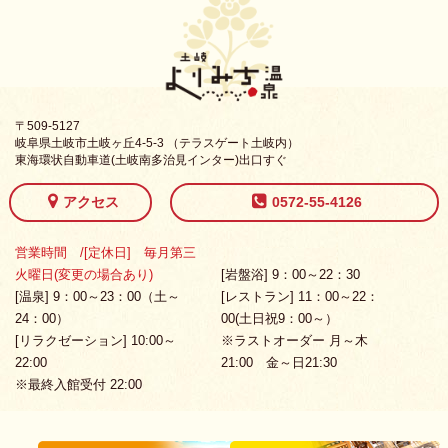
〒509-5127
岐阜県土岐市土岐ヶ丘4-5-3 （テラスゲート土岐内）
東海環状自動車道(土岐南多治見インター)出口すぐ
アクセス
0572-55-4126
営業時間 /[定休日] 毎月第三
火曜日(変更の場合あり)
[岩盤浴] 9：00～22：30
[温泉] 9：00～23：00（土～
[レストラン] 11：00～22：
24：00）
00(土日祝9：00～）
[リラクゼーション] 10:00～
※ラストオーダー 月～木
22:00
21:00 金～日21:30
※最終入館受付 22:00