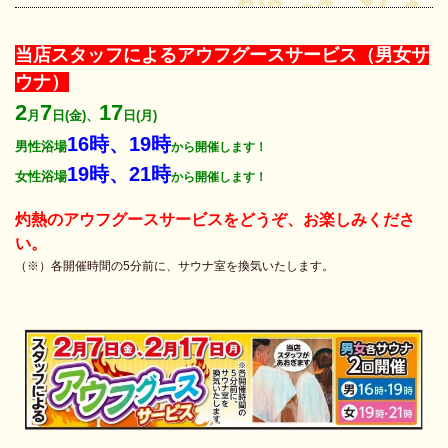
当店スタッフによるアウフグースサービス（男女サ
ウナ）
2
7
17
月
日(金)、
日(月)
16時、19時
男性浴場
から開催します
！
19時、21時
女性浴場
から開催します
！
灼熱のアウフグースサービスをどうぞ、お楽しみくださ
い。
（※）各開催時間の5分前に、サウナ室を換気いたします。