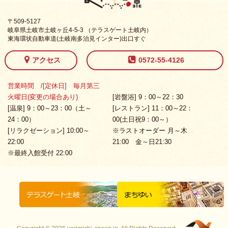
〒509-5127
岐阜県土岐市土岐ヶ丘4-5-3 （テラスゲート土岐内）
東海環状自動車道(土岐南多治見インター)出口すぐ
アクセス
0572-55-4126
営業時間 /[定休日] 毎月第三
火曜日(変更の場合あり)
[岩盤浴] 9：00～22：30
[温泉] 9：00～23：00（土～
[レストラン] 11：00～22：
24：00）
00(土日祝9：00～）
[リラクゼーション] 10:00～
※ラストオーダー 月～木
22:00
21:00 金～日21:30
※最終入館受付 22:00