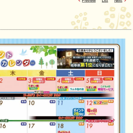
Preview
List
Next