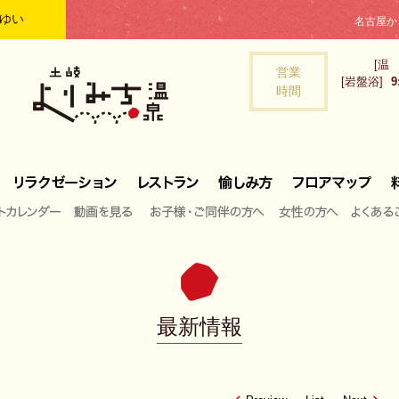
ゆい
名古屋か
[温
営業
[岩盤浴]
9
時間
トカレンダー
動画を見る
お子様・ご同伴の方へ
女性の方へ
よくある
最新情報