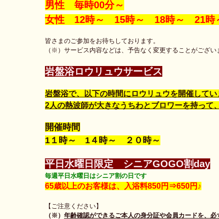
男性 毎時00分～
女性 12時～ 15時～ 18時～ 21時
皆さまのご参加をお待ちしております。
（※）サービス内容などは、予告なく変更することがござい
岩盤浴ロウリュウサービス
岩盤浴で、以下の時間にロウリュウを開催してい
2人の熱波師が大きなうちわとブロワーを持って
開催時間
1１時～ 1４時～ ２０時～
平日水曜日限定 シニアGOGO割day
毎週平日水曜日はシニア割の日です
65歳以上のお客様は、入浴料850円⇒650円♪
【ご注意ください】
（※）
年齢確認ができるご本人の身分証や会員カードを、必