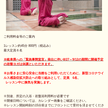
ご利用料金等のご案内
1レッスン約45分 800円（税込み）
最大定員６名
※岐阜県への「緊急事態宣言」発出に伴い8/27～9/12の期間に開催予定
の岩盤ヨガは休講といただきます。
※お客さまに安心安全に当館をご利用いただくために、新型コロナウイ
ルス感染症拡大防止への取り組みとして、定員 6名、
レッスン中に換気を実施します。
※別途、所定の入浴・岩盤浴利用料が必要です
※開催日時については、カレンダー画像をご確認ください。
※レッスン開始時刻の15分前までにフロントにて受付を済ませてくださ