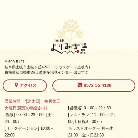
〒509-5127
岐阜県土岐市土岐ヶ丘4-5-3 （テラスゲート土岐内）
東海環状自動車道(土岐南多治見インター)出口すぐ
アクセス
0572-55-4126
営業時間 /[定休日] 毎月第三
火曜日(変更の場合あり)
[岩盤浴] 9：00～22：30
[温泉] 9：00～23：00（土～
[レストラン] 11：00～22：
24：00）
00(土日祝9：00～）
[リラクゼーション] 10:00～
※ラストオーダー 月～木
22:00
21:00 金～日21:30