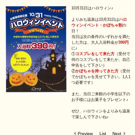
10月31日はハロウィン♪
よりみち温泉は10月31日は
ハロ
ウィンイベント・かぼちゃ割
の
日！
当日は次の条件のいずれかを満た
した方は、大人入浴料金が
390円
に♪
​①
コスプレをして来た方
（受付で
何のコスプレをして来たか、自己
申告をして下さい）
​②
かぼちゃを持ってきた方
（受付
でかぼちゃを見せて下さい。1人1
つ必要です）
また、当日ご来館の小学生以下の
お子様にはお菓子をプレゼント♪
​ぜひ、ハロウィンをよりみち温泉
で楽しんで下さいね♪
Preview
List
Next