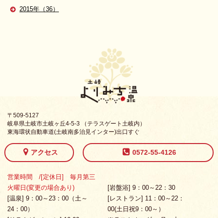
2015年（36）
〒509-5127
岐阜県土岐市土岐ヶ丘4-5-3 （テラスゲート土岐内）
東海環状自動車道(土岐南多治見インター)出口すぐ
アクセス
0572-55-4126
営業時間 /[定休日] 毎月第三
火曜日(変更の場合あり)
[岩盤浴] 9：00～22：30
[温泉] 9：00～23：00（土～
[レストラン] 11：00～22：
24：00）
00(土日祝9：00～）