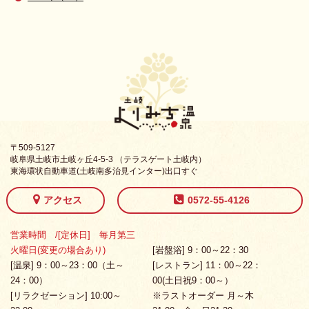
〒509-5127
岐阜県土岐市土岐ヶ丘4-5-3 （テラスゲート土岐内）
東海環状自動車道(土岐南多治見インター)出口すぐ
アクセス
0572-55-4126
営業時間 /[定休日] 毎月第三
火曜日(変更の場合あり)
[岩盤浴] 9：00～22：30
[温泉] 9：00～23：00（土～
[レストラン] 11：00～22：
24：00）
00(土日祝9：00～）
[リラクゼーション] 10:00～
※ラストオーダー 月～木